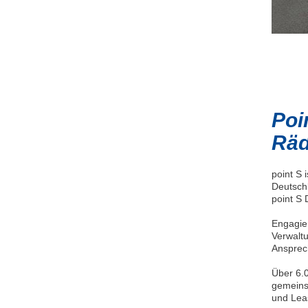
Poi
Räd
point S 
Deutschl
point S
Engagier
Verwaltu
Ansprech
Über 6.0
gemeins
und Lea