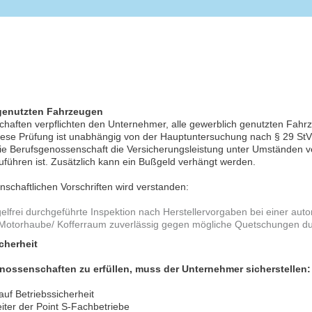
 genutzten Fahrzeugen
chaften verpflichten den Unternehmer, alle gewerblich genutzten Fahr
 Diese Prüfung ist unabhängig von der Hauptuntersuchung nach § 29 St
die Berufsgenossenschaft die Versicherungsleistung unter Umständen v
führen ist. Zusätzlich kann ein Bußgeld verhängt werden.
schaftlichen Vorschriften wird verstanden:
elfrei durchgeführte Inspektion nach Herstellervorgaben bei einer auto
ie Motorhaube/ Kofferraum zuverlässig gegen mögliche Quetschungen d
cherheit
nossenschaften zu erfüllen, muss der Unternehmer sicherstellen:
uf Betriebssicherheit
iter der Point S-Fachbetriebe