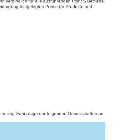
 verbindlich für alle ausführenden Point S Betriebe.
einbarung festgelegten Preise für Produkte und
r Leasing-Fahrzeuge der folgenden Gesellschaften an: