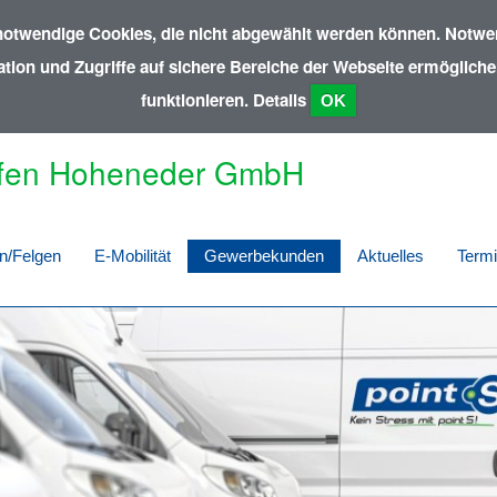
notwendige Cookies, die nicht abgewählt werden können. Notwen
ion und Zugriffe auf sichere Bereiche der Webseite ermöglichen
funktionieren.
Details
OK
fen Hoheneder GmbH
n/Felgen
E-Mobilität
Gewerbekunden
Aktuelles
Term