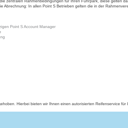
die zentralen Rahmenbedingungen für Ihren Fuhrpark, diese gelten dann
e Abrechnung: In allen Point S Betrieben gelten die in der Rahmenver
zigen Point S Account Manager
e
ung
hoben. Hierbei bieten wir Ihnen einen autorisierten Reifenservice fü